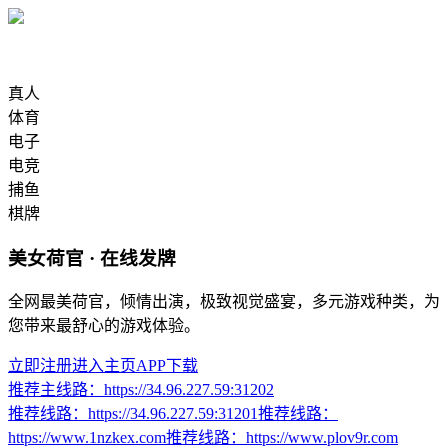
真人
体育
电子
电竞
捕鱼
棋牌
美女荷官 · 在线发牌
全网最美荷官，倾情出演，极致视觉盛宴，多元游戏种类，为
您带来最舒心的游戏体验。
立即注册
进入主页
APP下载
推荐主线路：
https://34.96.227.59:31202
推荐线路：
https://34.96.227.59:31201
推荐线路：
https://www.1nzkex.com
推荐线路：
https://www.plov9r.com