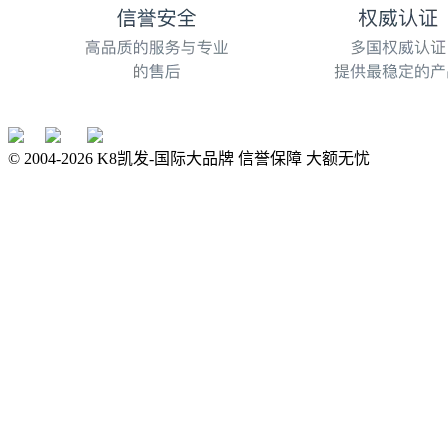
© 2004-
2026
K8凯发-国际大品牌 信誉保障 大额无忧