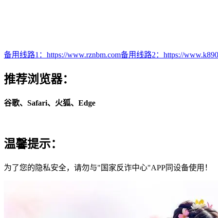
备用线路
1
：
https://www.rznbm.com
备用线路
2
：
https://www.k89
推荐浏览器：
谷歌、Safari、火狐、Edge
温馨提示：
为了您的隐私安全，请勿与"国家反诈中心"APP同设备使用！