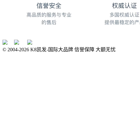
© 2004-
2026
K8凯发-国际大品牌 信誉保障 大额无忧