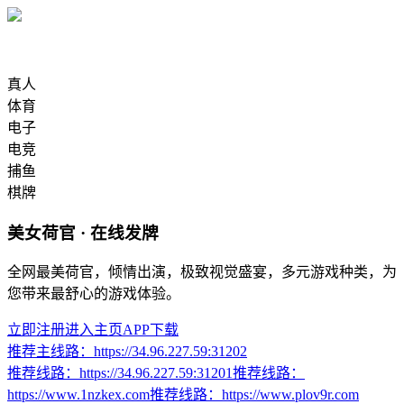
真人
体育
电子
电竞
捕鱼
棋牌
美女荷官 · 在线发牌
全网最美荷官，倾情出演，极致视觉盛宴，多元游戏种类，为
您带来最舒心的游戏体验。
立即注册
进入主页
APP下载
推荐主线路：
https://34.96.227.59:31202
推荐线路：
https://34.96.227.59:31201
推荐线路：
https://www.1nzkex.com
推荐线路：
https://www.plov9r.com