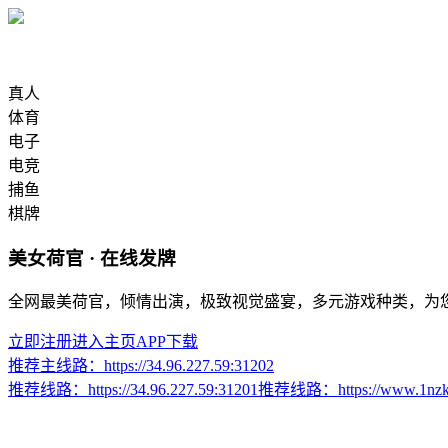
真人
体育
电子
电竞
捕鱼
棋牌
美女荷官 · 在线发牌
全网最美荷官，倾情出演，极致视觉盛宴，多元游戏种类，为
立即注册
进入主页
APP下载
推荐主线路：
https://34.96.227.59:31202
推荐线路：
https://34.96.227.59:31201
推荐线路：
https://www.1nz