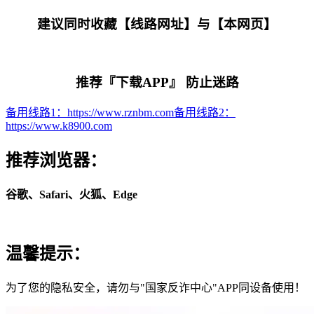
建议同时收藏【线路网址】与【本网页】
推荐『下载APP』 防止迷路
备用线路
1
：
https://www.rznbm.com
备用线路
2
：
https://www.k8900.com
推荐浏览器：
谷歌、Safari、火狐、Edge
温馨提示：
为了您的隐私安全，请勿与"国家反诈中心"APP同设备使用！