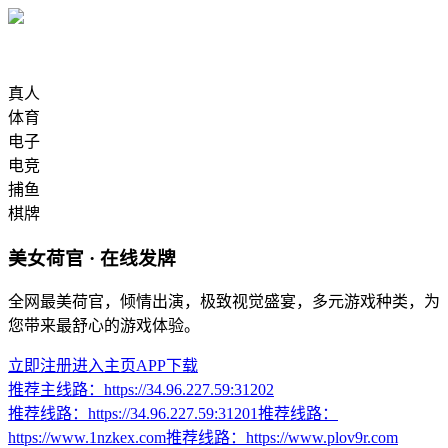
真人
体育
电子
电竞
捕鱼
棋牌
美女荷官 · 在线发牌
全网最美荷官，倾情出演，极致视觉盛宴，多元游戏种类，为
您带来最舒心的游戏体验。
立即注册
进入主页
APP下载
推荐主线路：
https://34.96.227.59:31202
推荐线路：
https://34.96.227.59:31201
推荐线路：
https://www.1nzkex.com
推荐线路：
https://www.plov9r.com