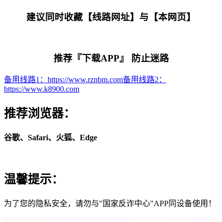
建议同时收藏【线路网址】与【本网页】
推荐『下载APP』 防止迷路
备用线路
1
：
https://www.rznbm.com
备用线路
2
：
https://www.k8900.com
推荐浏览器：
谷歌、Safari、火狐、Edge
温馨提示：
为了您的隐私安全，请勿与"国家反诈中心"APP同设备使用！