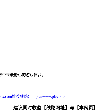
您带来最舒心的游戏体验。
kex.com
推荐线路：
https://www.plov9r.com
建议同时收藏【线路网址】与【本网页】